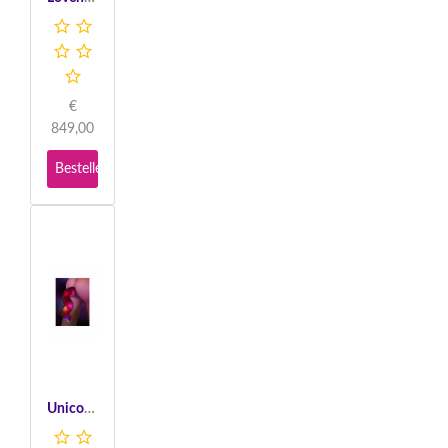
€
849,00
Bestellen
Unicorn Tail & Buttplug LED - Black