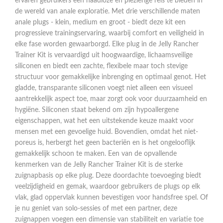
ervaren gebruikers een naadloze en plezierige reis te bieden in
de wereld van anale exploratie. Met drie verschillende maten
anale plugs - klein, medium en groot - biedt deze kit een
progressieve trainingservaring, waarbij comfort en veiligheid in
elke fase worden gewaarborgd. Elke plug in de Jelly Rancher
Trainer Kit is vervaardigd uit hoogwaardige, lichaamsveilige
siliconen en biedt een zachte, flexibele maar toch stevige
structuur voor gemakkelijke inbrenging en optimaal genot. Het
gladde, transparante siliconen voegt niet alleen een visueel
aantrekkelijk aspect toe, maar zorgt ook voor duurzaamheid en
hygiëne. Siliconen staat bekend om zijn hypoallergene
eigenschappen, wat het een uitstekende keuze maakt voor
mensen met een gevoelige huid. Bovendien, omdat het niet-
poreus is, herbergt het geen bacteriën en is het ongelooflijk
gemakkelijk schoon te maken. Een van de opvallende
kenmerken van de Jelly Rancher Trainer Kit is de sterke
zuignapbasis op elke plug. Deze doordachte toevoeging biedt
veelzijdigheid en gemak, waardoor gebruikers de plugs op elk
vlak, glad oppervlak kunnen bevestigen voor handsfree spel. Of
je nu geniet van solo-sessies of met een partner, deze
zuignappen voegen een dimensie van stabiliteit en variatie toe