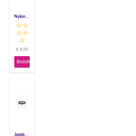
Nylon Thigh Highs With Bow - Black
€
8,99
Bestellen
Jezebel Collar - Black